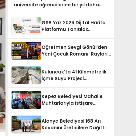
üniversite öğrencilerine bir yıl daha
özel öğrencilik hakkı
GSB Yaz 2026 Dijital Harita
Platformu Tanıtıldı:
Gençlere Yeni Rota
Öğretmen Sevgi Gönül’den
Yeni Çocuk Romanı: Rayların
Ucundaki Sır
Kuluncak’ta 41 Kilometrelik
İçme Suyu Projesi
Tamamlanıyor
Kepez Belediyesi Mahalle
Muhtarlarıyla İstişare
Toplantısı Gerçekleştirdi
Alanya Belediyesi 168 Arı
Kovanını Üreticilere Dağıttı