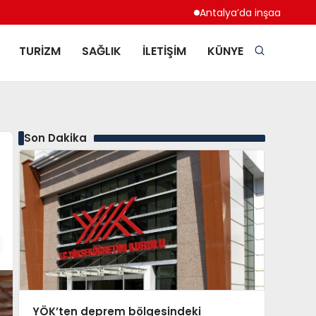
Antalya’da inşaat çalışması sıra
TURIZM
SAĞLIK
İLETIŞIM
KÜNYE
Son Dakika
YÖK’ten deprem bölgesindeki