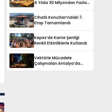
4 Yılda 30 Milyondan Fazla
Ekmek Üretti
Cihatlı Konutları’ndaki 7.
Etap Tamamlandı
Kepez’de Karne Şenliği
Renkli Etkinliklerle Kutlandı
Vektörle Mücadele
Çalışmaları Antalya’da
Devam Ediyor