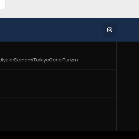
diyeler
Ekonomi
Türkiye
Genel
Turizm