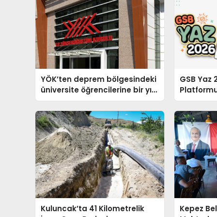
YÖK’ten deprem bölgesindeki
GSB Yaz 2
üniversite öğrencilerine bir yıl
Platformu
daha özel öğrencilik hakkı
Yeni Rota
Kuluncak’ta 41 Kilometrelik
Kepez Bel