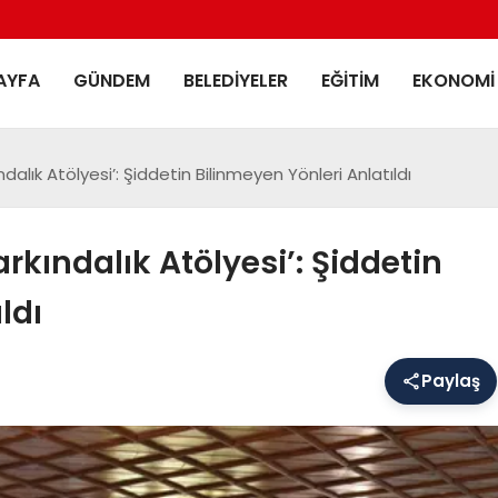
AYFA
GÜNDEM
BELEDIYELER
EĞITIM
EKONOMI
ndalık Atölyesi’: Şiddetin Bilinmeyen Yönleri Anlatıldı
arkındalık Atölyesi’: Şiddetin
ldı
Paylaş