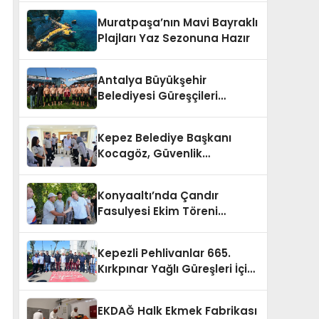
Muratpaşa’nın Mavi Bayraklı
Plajları Yaz Sezonuna Hazır
Antalya Büyükşehir
Belediyesi Güreşçileri
Kırkpınar’a Hazır
Kepez Belediye Başkanı
Kocagöz, Güvenlik
Personeline Teşekkür Etti
Konyaaltı’nda Çandır
Fasulyesi Ekim Töreni
Gerçekleşti
Kepezli Pehlivanlar 665.
Kırkpınar Yağlı Güreşleri İçin
Uğurlandı
EKDAĞ Halk Ekmek Fabrikası