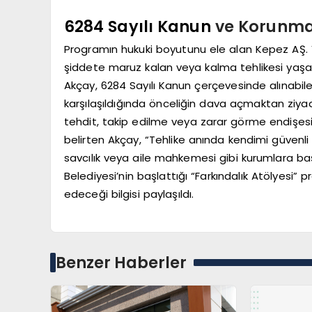
6284 Sayılı Kanun
ve Korunma 
Programın hukuki boyutunu ele alan Kepez AŞ.
şiddete maruz kalan veya kalma tehlikesi yaşaya
Akçay, 6284 Sayılı Kanun çerçevesinde alınabil
karşılaşıldığında önceliğin dava açmaktan ziyad
tehdit, takip edilme veya zarar görme endişes
belirten Akçay, “Tehlike anında kendimi güvenli 
savcılık veya aile mahkemesi gibi kurumlara başv
Belediyesi’nin başlattığı “Farkındalık Atölyesi
edeceği bilgisi paylaşıldı.
Benzer Haberler