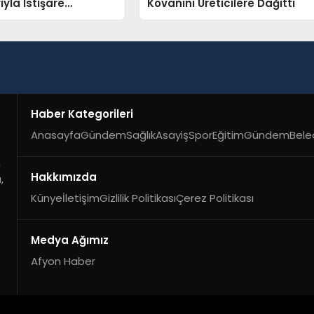
ıyla İstişare
Kovanını Üreticilere Dağıttı
ı Gerçekleştirdi
Haber Kategorileri
Anasayfa
Gündem
Sağlık
Asayiş
Spor
Eğitim
Gündem
Bele
n
Hakkımızda
,
Künye
İletişim
Gizlilik Politikası
Çerez Politikası
Medya Ağımız
Afyon Haber