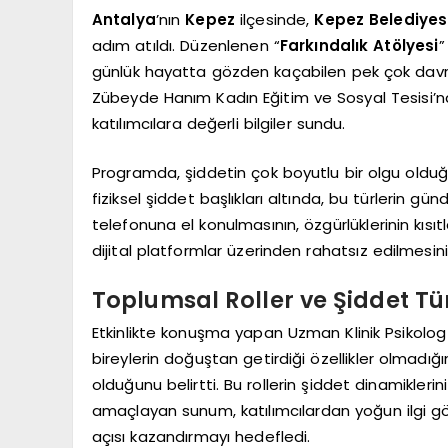
Antalya
’nın
Kepez
ilçesinde,
Kepez Belediyes
adım atıldı. Düzenlenen “
Farkındalık Atölyesi
”
günlük hayatta gözden kaçabilen pek çok davran
Zübeyde Hanım Kadın Eğitim ve Sosyal Tesisi’nde
katılımcılara değerli bilgiler sundu.
Programda, şiddetin çok boyutlu bir olgu olduğuna
fiziksel şiddet başlıkları altında, bu türlerin gün
telefonuna el konulmasının, özgürlüklerinin kıs
dijital platformlar üzerinden rahatsız edilmesini
Toplumsal Roller ve Şiddet Tür
Etkinlikte konuşma yapan Uzman Klinik Psikolog
bireylerin doğuştan getirdiği özellikler olmadığı
olduğunu belirtti. Bu rollerin şiddet dinamikleri
amaçlayan sunum, katılımcılardan yoğun ilgi gör
açısı kazandırmayı hedefledi.