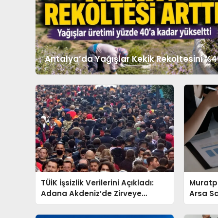
Antalya’da Yağışlar Kekik Rekoltesini %40
TÜİK İşsizlik Verilerini Açıkladı:
Muratp
Adana Akdeniz’de Zirveye
Arsa S
Yerleşti
784 Mil