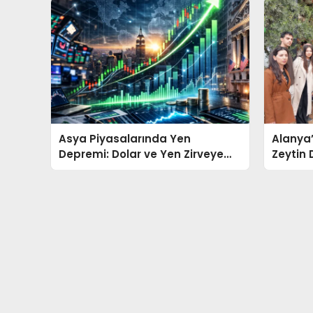
Asya Piyasalarında Yen
Alanya’
Depremi: Dolar ve Yen Zirveye
Zeytin 
Ulaşıyor
Yayını
Antalya’nın Haber Merkezi