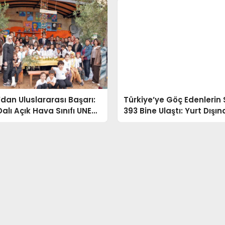
dan Uluslararası Başarı:
Türkiye’ye Göç Edenlerin 
Dalı Açık Hava Sınıfı UNECE
393 Bine Ulaştı: Yurt Dışı
nda
Düşüş Gözlemlendi
Haber Kategorileri
Anasayfa
Gündem
Sağlık
Asayiş
Spor
Eğitim
Gündem
Bele