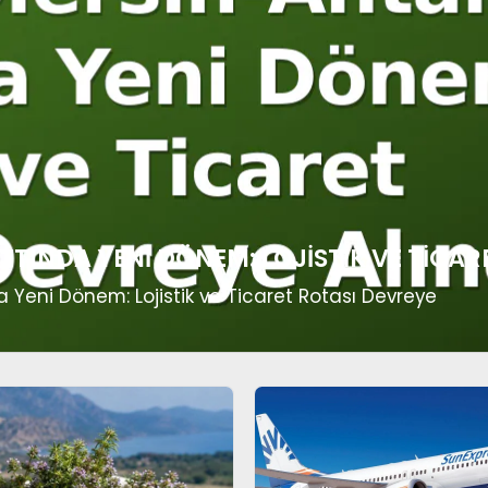
NDA YENI DÖNEM: LOJISTIK VE TICARE
Yeni Dönem: Lojistik ve Ticaret Rotası Devreye