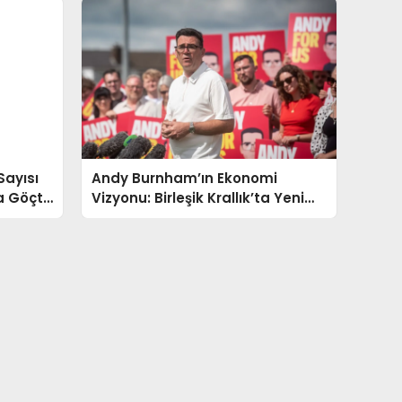
Sayısı
Andy Burnham’ın Ekonomi
na Göçte
Vizyonu: Birleşik Krallık’ta Yeni
Mali Dönem Başlıyor mu?
diyeler
Ekonomi
Türkiye
Genel
Turizm