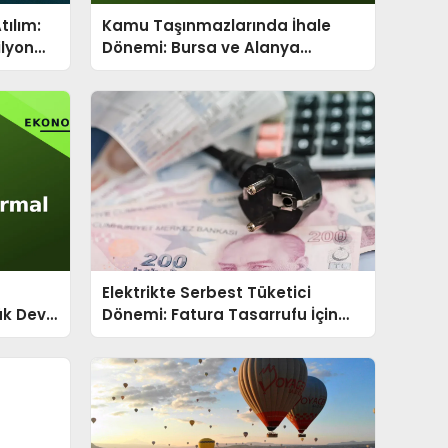
tılım:
Kamu Taşınmazlarında İhale
ilyon
Dönemi: Bursa ve Alanya
Satışları
Elektrikte Serbest Tüketici
ük Dev
Dönemi: Fatura Tasarrufu İçin
Yeni Kurallar