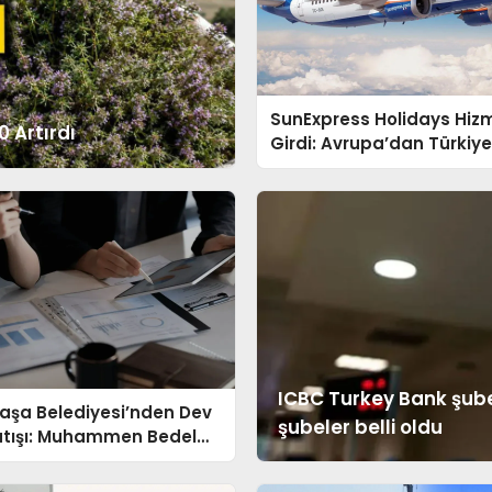
SunExpress Holidays Hiz
 Artırdı
Girdi: Avrupa’dan Türkiye
Yeni Tatil Dönemi
ICBC Turkey Bank şube 
aşa Belediyesi’nden Dev
şubeler belli oldu
atışı: Muhammen Bedel
yon TL