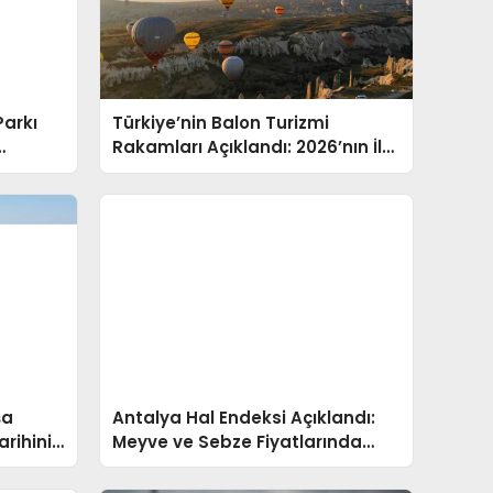
Parkı
Türkiye’nin Balon Turizmi
Rakamları Açıklandı: 2026’nın İlk
Yarısında 308 Bin Yolcu
şa
Antalya Hal Endeksi Açıklandı:
arihini
Meyve ve Sebze Fiyatlarında
Yıllık Artış