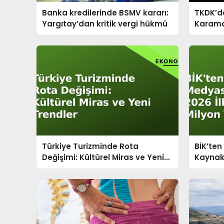
Banka kredilerinde BSMV kararı:
TKDK’d
Yargıtay’dan kritik vergi hükmü
Karaman
Yeni Ya
Türkiye Turizminde Rota
BİK’te
Değişimi: Kültürel Miras ve Yeni
Kaynak:
Trendler
Milyon T