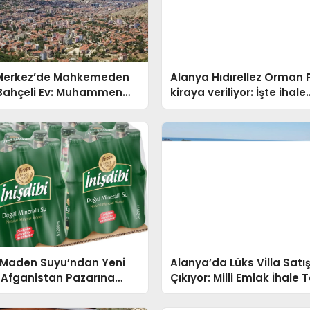
Merkez’de Mahkemeden
Alanya Hıdırellez Orman 
 Bahçeli Ev: Muhammen
kiraya veriliyor: İşte ihale
elli Oldu
detayları
 Maden Suyu’ndan Yeni
Alanya’da Lüks Villa Satı
 Afganistan Pazarına
Çıkıyor: Milli Emlak İhale T
pıldı
Duyurdu