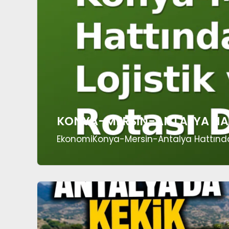
KONYA-MERSIN-ANTALYA HATTI
EkonomiKonya-Mersin-Antalya Hattında 