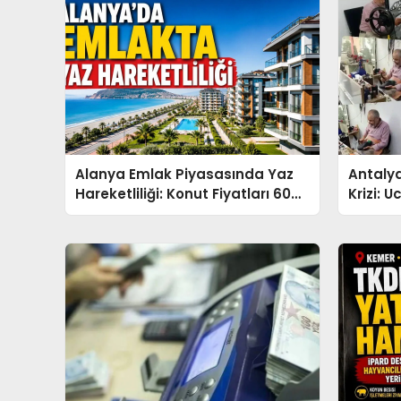
Alanya Emlak Piyasasında Yaz
Antalya
Hareketliliği: Konut Fiyatları 60
Krizi: 
Bin TL Bandını Aştı
Bitiriyo