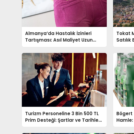
Almanya’da Hastalık İzinleri
Tokat 
Tartışması: Asıl Maliyet Uzun
Satılık
Süreli Rahatsızlıklar
Bedel B
Turizm Personeline 3 Bin 500 TL
Bögert
Prim Desteği: Şartlar ve Tarihler
Hamle:
Belli Oldu
Giriş Ya