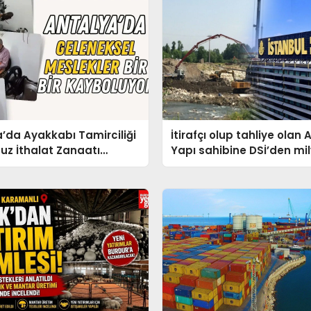
’da Ayakkabı Tamirciliği
İtirafçı olup tahliye olan
Ucuz İthalat Zanaatı
Yapı sahibine DSİ’den mil
r
ihale