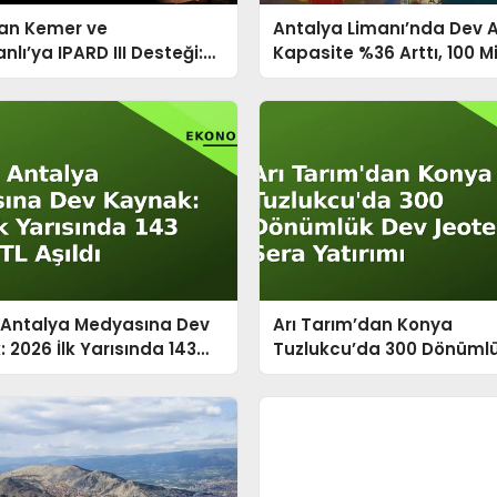
an Kemer ve
Antalya Limanı’nda Dev A
lı’ya IPARD III Desteği:
Kapasite %36 Arttı, 100 M
tırım Dönemi Başladı
Dolarlık Yatırım Yolda
n Antalya Medyasına Dev
Arı Tarım’dan Konya
 2026 İlk Yarısında 143
Tuzlukcu’da 300 Dönüml
L Aşıldı
Jeotermal Sera Yatırımı