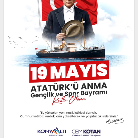
EKONOMI
TURIZM
SAĞLIK
İLETIŞIM
KÜNYE