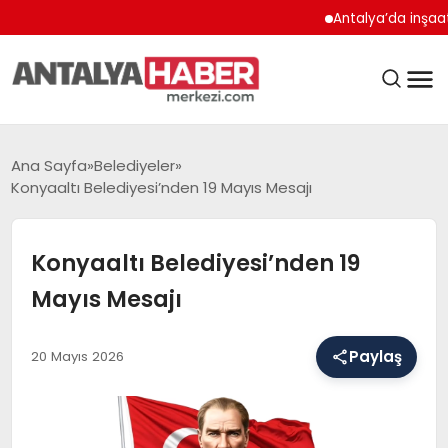
Antalya’da inşaat çalışm
ANASAYFA
Ana Sayfa
Belediyeler
Konyaaltı Belediyesi’nden 19 Mayıs Mesajı
GÜNDEM
Konyaaltı Belediyesi’nden 19
Mayıs Mesajı
BELEDIYELER
Paylaş
20 Mayıs 2026
EĞITIM