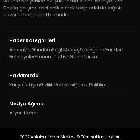
ve tarafsız şekilde okuyucularına sunar. Antalya Son
Dakika gelişmelerini anlık olarak takip edebileceğiniz
güvenilir haber platformudur.
Haber Kategorileri
Anasayfa
Gündem
Sağlık
Asayiş
Spor
Eğitim
Gündem
Belediyeler
Ekonomi
Türkiye
Genel
Turizm
Hakkımızda
Künye
İletişim
Gizlilik Politikası
Çerez Politikası
Medya Ağımız
Afyon Haber
2022 Antalya Haber Merkezi© Tüm hakları saklıdır.