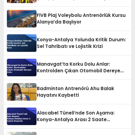
Derneği
FIVB Plaj Voleybolu Antrenörlük Kursu
Alanya’da Başlıyor
Konya-Antalya Yolunda Kritik Durum:
Sel Tahribatı ve Lojistik Krizi
Manavgat’ta Korku Dolu Anlar:
Kontrolden Çıkan Otomobil Dereye
Uçtu
Badminton Antrenörü Ahu Balak
Hayatını Kaybetti
Alacabel Tüneli’nde Son Aşama:
Konya-Antalya Arası 2 Saate
Düşecek