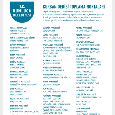
EKONOMI
TURIZM
SAĞLIK
İLETIŞIM
KÜNYE