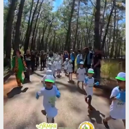
EKONOMI
TURIZM
SAĞLIK
İLETIŞIM
KÜNYE