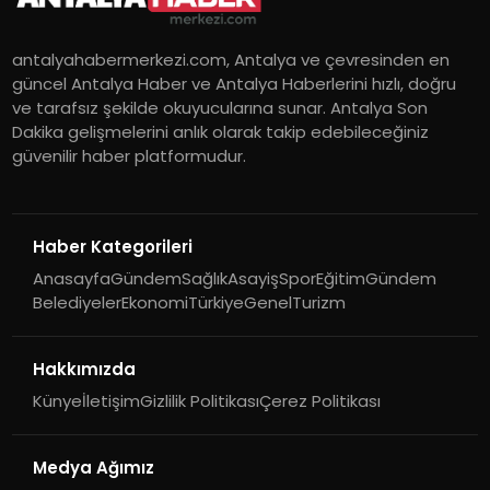
antalyahabermerkezi.com, Antalya ve çevresinden en
güncel Antalya Haber ve Antalya Haberlerini hızlı, doğru
ve tarafsız şekilde okuyucularına sunar. Antalya Son
Dakika gelişmelerini anlık olarak takip edebileceğiniz
güvenilir haber platformudur.
Haber Kategorileri
Anasayfa
Gündem
Sağlık
Asayiş
Spor
Eğitim
Gündem
Belediyeler
Ekonomi
Türkiye
Genel
Turizm
Hakkımızda
Künye
İletişim
Gizlilik Politikası
Çerez Politikası
Medya Ağımız