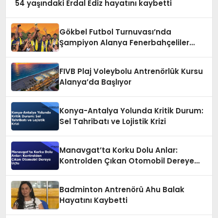
54 yaşındaki Erdal Ediz hayatını kaybetti
Gökbel Futbol Turnuvası’nda
Şampiyon Alanya Fenerbahçeliler
Derneği
FIVB Plaj Voleybolu Antrenörlük Kursu
Alanya’da Başlıyor
Konya-Antalya Yolunda Kritik Durum:
Sel Tahribatı ve Lojistik Krizi
Manavgat’ta Korku Dolu Anlar:
Kontrolden Çıkan Otomobil Dereye
Uçtu
Badminton Antrenörü Ahu Balak
Hayatını Kaybetti