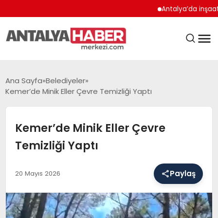
Antalya’da inşaat çalış
ANASAYFA
Ana Sayfa
Belediyeler
Kemer’de Minik Eller Çevre Temizliği Yaptı
GÜNDEM
Kemer’de Minik Eller Çevre
Temizliği Yaptı
BELEDIYELER
Paylaş
20 Mayıs 2026
EĞITIM