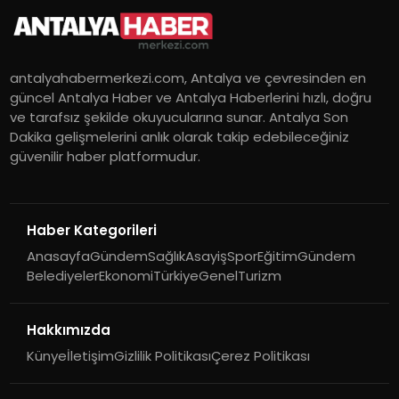
antalyahabermerkezi.com, Antalya ve çevresinden en
güncel Antalya Haber ve Antalya Haberlerini hızlı, doğru
ve tarafsız şekilde okuyucularına sunar. Antalya Son
Dakika gelişmelerini anlık olarak takip edebileceğiniz
güvenilir haber platformudur.
Haber Kategorileri
Anasayfa
Gündem
Sağlık
Asayiş
Spor
Eğitim
Gündem
Belediyeler
Ekonomi
Türkiye
Genel
Turizm
Hakkımızda
Künye
İletişim
Gizlilik Politikası
Çerez Politikası