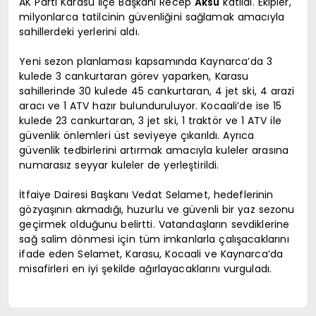
AK Parti Karasu İlçe Başkanı Recep
Aksu
katıldı. Ekipler,
milyonlarca tatilcinin güvenliğini sağlamak amacıyla
sahillerdeki yerlerini aldı.
Yeni sezon planlaması kapsamında Kaynarca’da 3
kulede 3 cankurtaran görev yaparken, Karasu
sahillerinde 30 kulede 45 cankurtaran, 4 jet ski, 4 arazi
aracı ve 1 ATV hazır bulunduruluyor. Kocaali’de ise 15
kulede 23 cankurtaran, 3 jet ski, 1 traktör ve 1 ATV ile
güvenlik önlemleri üst seviyeye çıkarıldı. Ayrıca
güvenlik tedbirlerini artırmak amacıyla kuleler arasına
numarasız seyyar kuleler de yerleştirildi.
İtfaiye Dairesi Başkanı Vedat Selamet, hedeflerinin
gözyaşının akmadığı, huzurlu ve güvenli bir yaz sezonu
geçirmek olduğunu belirtti. Vatandaşların sevdiklerine
sağ salim dönmesi için tüm imkanlarla çalışacaklarını
ifade eden Selamet, Karasu, Kocaali ve Kaynarca’da
misafirleri en iyi şekilde ağırlayacaklarını vurguladı.