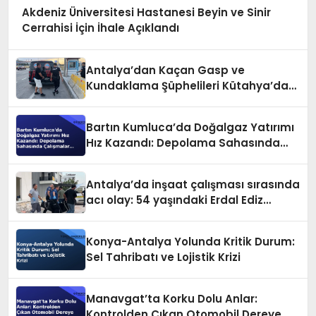
Akdeniz Üniversitesi Hastanesi Beyin ve Sinir
Cerrahisi İçin İhale Açıklandı
Antalya’dan Kaçan Gasp ve
Kundaklama Şüphelileri Kütahya’da
Yakalandı
Bartın Kumluca’da Doğalgaz Yatırımı
Hız Kazandı: Depolama Sahasında
Çalışmalar Sürüyor
Antalya’da inşaat çalışması sırasında
acı olay: 54 yaşındaki Erdal Ediz
hayatını kaybetti
Konya-Antalya Yolunda Kritik Durum:
Sel Tahribatı ve Lojistik Krizi
Manavgat’ta Korku Dolu Anlar:
Kontrolden Çıkan Otomobil Dereye