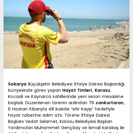
EKONOMI
TURIZM
SAĞLIK
İLETIŞIM
Sakarya
Büyükşehir Belediyesi İtfaiye Dairesi Başkanlığı
bünyesinde görev yapan
Hayat Timleri
,
Karasu
,
Kocaali ve Kaynarca sahillerinde yeni sezon mesaisine
KÜNYE
başladı. Düzenlenen törenin ardından 76
cankurtaran
,
6 Haziran itibarıyla 48 kulede “sıfır kayıp” hedefiyle
hayat nöbetine adım attı. Törene İtfaiye Dairesi
Başkanı Vedat Selamet, Karasu Belediyesi Başkan
Yardımcıları Muhammet Gençbay ve İsmail Karakaş ile