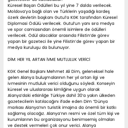
Küresel Başarı Ödülleri bu yıl yine 7 dalda verilecek.
Moldova’ya bağlı olan ve Türklerin yaşadığı kardeş
özerk devletin başkanı Gutul’a KGK tarafından Küresel
Diplomasi Ödülü verilecek. Gutul’un yanı sıra medya
ve spor camiasından önemli isimlere de ödülleri
verilecek. Ödül alacaklar arasında Filistin’de görev
yapan bir gazeteci ile yine Filistin’de görev yapan bir
medya kuruluşu da bulunuyor.
DİM: HER YIL ARTAN İVME MUTLULUK VERİCİ
KGK Genel Başkanı Mehmet Ali Dim, geleneksel hale
gelen Alanya buluşmalarının her yıl artan ilgi ve
ivmesinin mutluluk verici olduğunu söyledi. Konseyin
küresel ve uluslararası kimliğine uygun olarak
Alanya’daki etkinliğe Türkiye dahil 30’a yakın ülkeden
gazetecilerin katılacağını ifade eden Dim “Dünya
markası Alanya’nın turistik imajına da önemli bir katkı
sağlamış olacağız. Alanya’nın resmi ve özel tüm kişi ve
kurumlarının bu organizasyonu benimsemiş olmaları
ve destek vermeleri çok onur verici. Alanya