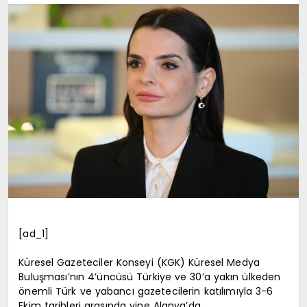
EKONOMI
TURIZM
SAĞLIK
İLETIŞIM
KÜNYE
[ad_1]
Küresel Gazeteciler Konseyi (KGK) Küresel Medya
Buluşması’nın 4’üncüsü Türkiye ve 30’a yakın ülkeden
önemli Türk ve yabancı gazetecilerin katılımıyla 3-6
Ekim tarihleri arasında yine Alanya’da