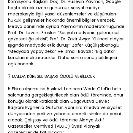
Komisyonu Başkanı Doç. Dr. Hüseyin Yayman, Google
başta olmak üzere günümüz sosyal medya
mecralarıyla ilgili yasal düzenlemeler ve düşünülen
hukuki gelişmeler hakkında önemli bilgiler verecek.
Medya panelinde ayrıca Yayman’ın moderatörlüğünde
Prof. Dr. Levent Eraslan “Sosyal medyanın geleneksel
gazeteciliğe etkisi”, Prof. Dr. Zakir Avşar “Güncel olaylar
ışığında medyada etik duruş”, Zafer Küçükşabanoğlu
“Medyada yapay zeka” ve İsmail Bayazıt “Big data”
konularını aktaracaklar. Daha sonra sonuç bildirgesi
açıklanacak.
7 DALDA KÜRESEL BAŞARI ÖDÜLÜ VERİLECEK
5 Ekim akşamı ise 5 yıldızlı Lonicera World Otel’in balo
salonunda gerçekleştirilecek olan ödül töreninde, onur
konuğu olarak katılacak olan Gagavuzya Devlet
Başkanı Evghenia Gutul’un yanı sıra medya ve siyaset
dünyasından yerli ve yabancı önemli isimler de yerini
alacak. Çalıştay ve ödül törenine Alanya Aktif
Gazeteciler Cemiyeti (ALGC) üyesi Alanyalı
gazeteciler de katılacaklar.