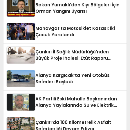
Bakan Yumaklı’dan Kıyı Bölgeleri İçin
Orman Yangını Uyarısı
Manavgat’ta Motosiklet Kazası: İki
Çocuk Yaralandı
Çankırı İl Sağlık Müdürlüğü’nden
Büyük Proje İhalesi: Etüt Raporu
Alınacak
Alanya Kargıcak’ta Yeni Otobüs
Seferleri Başladı
AK Partili Eski Mahalle Başkanından
Alanya Yaylalarında Su ve Elektrik
İsyanı
Çankırı’da 100 Kilometrelik Asfalt
Seferberliği Devam Ediyor