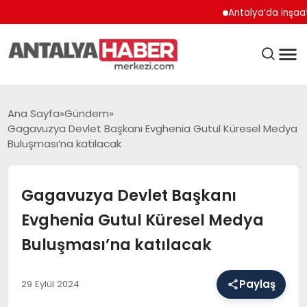
Antalya’da inşaat çalışm
ANASAYFA
Ana Sayfa
Gündem
Gagavuzya Devlet Başkanı Evghenia Gutul Küresel Medya
Buluşması’na katılacak
GÜNDEM
Gagavuzya Devlet Başkanı
Evghenia Gutul Küresel Medya
BELEDIYELER
Buluşması’na katılacak
EĞITIM
Paylaş
29 Eylül 2024