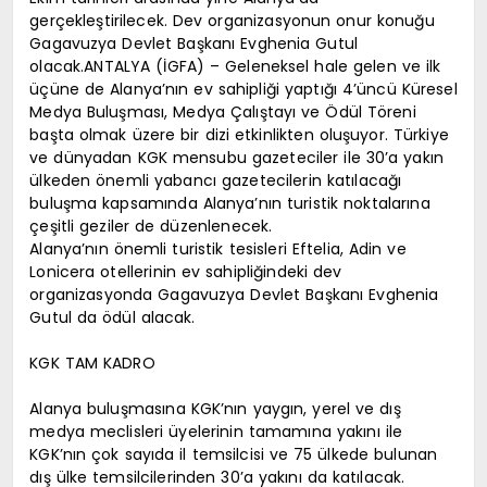
gerçekleştirilecek. Dev organizasyonun onur konuğu
Gagavuzya Devlet Başkanı Evghenia Gutul
olacak.ANTALYA (İGFA) – Geleneksel hale gelen ve ilk
üçüne de Alanya’nın ev sahipliği yaptığı 4’üncü Küresel
Medya Buluşması, Medya Çalıştayı ve Ödül Töreni
başta olmak üzere bir dizi etkinlikten oluşuyor. Türkiye
ve dünyadan KGK mensubu gazeteciler ile 30’a yakın
ülkeden önemli yabancı gazetecilerin katılacağı
buluşma kapsamında Alanya’nın turistik noktalarına
çeşitli geziler de düzenlenecek.
Alanya’nın önemli turistik tesisleri Eftelia, Adin ve
Lonicera otellerinin ev sahipliğindeki dev
organizasyonda Gagavuzya Devlet Başkanı Evghenia
Gutul da ödül alacak.
KGK TAM KADRO
Alanya buluşmasına KGK’nın yaygın, yerel ve dış
medya meclisleri üyelerinin tamamına yakını ile
KGK’nın çok sayıda il temsilcisi ve 75 ülkede bulunan
dış ülke temsilcilerinden 30’a yakını da katılacak.