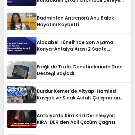
Kontrolden Çıkan Otomobil Dereye
Uçtu
Badminton Antrenörü Ahu Balak
Hayatını Kaybetti
Alacabel Tüneli’nde Son Aşama:
Konya-Antalya Arası 2 Saate
Düşecek
Ereğli’de Trafik Denetimlerinde Dron
Desteği Başladı
Burdur Kemer’de Altyapı Hamlesi:
Kavşak ve Sıcak Asfalt Çalışmaları
Başladı
Antalya’da Kira Krizi Derinleşiyor:
KİRA-DER’den Acil Çözüm Çağrısı