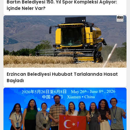
Bartın Belediyesi 150. Yıl Spor Kompleksi Açılıyor:
EKONOMI
İçinde Neler Var?
TURIZM
SAĞLIK
Erzincan Belediyesi Hububat Tarlalarında Hasat
İLETIŞIM
Başladı
KÜNYE