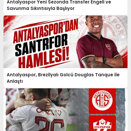
Antalyaspor Yeni Sezonda Transfer Engeli ve
EKONOMI
Savunma Sıkıntısıyla Başlıyor
TURIZM
SAĞLIK
Antalyaspor, Brezilyalı Golcü Douglas Tanque ile
İLETIŞIM
Anlaştı
KÜNYE