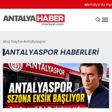
Antalya’da inşaat çal
ANASAYFA
Ana Sayfa
Antalyaspor
ANTALYASPOR HABERLERI
GÜNDEM
BELEDIYELER
EĞITIM