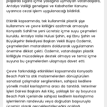
plajlarda sigara içme yasağına uymayan vatandaşlara,
Antalya Valiliği genelgesi ve Kabahatler Kanunu
uyarınca cezai işlem uygulanacağı bildirildi.
Etkinlik kapsamında, tek kullanımlık plastik şişe
kullanımını ve çevre kirliliğini azaltmak amacıyla
Konyaaltı Sahili’ne yeni ücretsiz içme suyu çeşmeleri
kuruldu. Antalya Valisi Hulusi Şahin, eşi Ebru Şahin ve
Büyükşehir Belediyesi Başkan Vekili Büşra Özdemir,
çeşmelerden mataralarını doldurarak uygulamanın
önemine dikkat çekti. Özdemir, vatandaşları plastik
kirliliğiyle mücadeleye destek olmaya ve temiz içme
suyuna bu çeşmelerden ulaşmaya davet etti.
Çevre farkındalığı etkinlikleri kapsamında Konyaaltı
Beach Park’ta atık malzemelerden dönüştürülen
sanatsal çalışmalar sergilenirken, sahipsiz kedilere
yönelik mobil kısırlaştırma aracı da tanıtıldı. Veteriner
İşleri Dairesi Başkanı Aslı Kılıç, yaklaşık bir ay boyunca
Beach Park içerisinde sahipsiz kedilerin kısırlaştırma
işlemlerinin randevulu veya doğrudan başvuruyla
ücretsiz olarak gerçekleştirileceğini açıkladı.