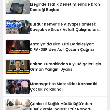
Ereğli’de Trafik Denetimlerinde Dron
Desteği Başladı
Burdur Kemer’de Altyapı Hamlesi:
Kavşak ve Sıcak Asfalt Çalışmaları
Başladı
Antalya’da Kira Krizi Derinleşiyor:
KİRA-DER’den Acil Çözüm Çağrısı
Bakan Yumaklı’dan Kıyı Bölgeleri İçin
Orman Yangını Uyarısı
Manavgat’ta Motosiklet Kazası: İki
Çocuk Yaralandı
Çankırı İl Sağlık Müdürlüğü’nden
Büyük Proje İhalesi: Etüt Raporu