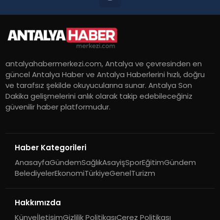
antalyahabermerkezi.com, Antalya ve çevresinden en
güncel Antalya Haber ve Antalya Haberlerini hızlı, doğru
ve tarafsız şekilde okuyucularına sunar. Antalya Son
Dakika gelişmelerini anlık olarak takip edebileceğiniz
güvenilir haber platformudur.
Haber Kategorileri
Anasayfa
Gündem
Sağlık
Asayiş
Spor
Eğitim
Gündem
Belediyeler
Ekonomi
Türkiye
Genel
Turizm
Hakkımızda
Künye
İletişim
Gizlilik Politikası
Çerez Politikası