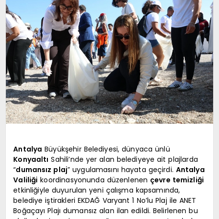
EKONOMI
TURIZM
SAĞLIK
İLETIŞIM
Antalya
Büyükşehir Belediyesi, dünyaca ünlü
Konyaaltı
Sahili’nde yer alan belediyeye ait plajlarda
KÜNYE
“
dumansız plaj
” uygulamasını hayata geçirdi.
Antalya
Valiliği
koordinasyonunda düzenlenen
çevre temizliği
etkinliğiyle duyurulan yeni çalışma kapsamında,
belediye iştirakleri EKDAĞ Varyant 1 No’lu Plaj ile ANET
Boğaçayı Plajı dumansız alan ilan edildi. Belirlenen bu