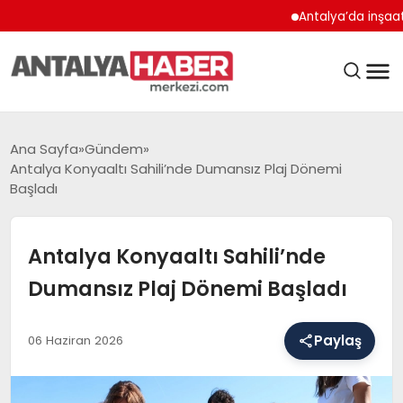
Antalya’da inşaat çalış
ANASAYFA
Ana Sayfa
Gündem
Antalya Konyaaltı Sahili’nde Dumansız Plaj Dönemi
Başladı
GÜNDEM
Antalya Konyaaltı Sahili’nde
Dumansız Plaj Dönemi Başladı
BELEDIYELER
Paylaş
06 Haziran 2026
EĞITIM