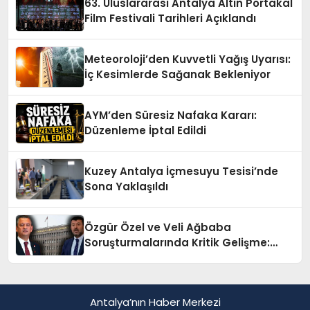
63. Uluslararası Antalya Altın Portakal
Film Festivali Tarihleri Açıklandı
Meteoroloji’den Kuvvetli Yağış Uyarısı:
İç Kesimlerde Sağanak Bekleniyor
AYM’den Süresiz Nafaka Kararı:
Düzenleme İptal Edildi
Kuzey Antalya İçmesuyu Tesisi’nde
Sona Yaklaşıldı
Özgür Özel ve Veli Ağbaba
Soruşturmalarında Kritik Gelişme:
Dosyalar Ankara’ya Gönderildi
Antalya’nın Haber Merkezi