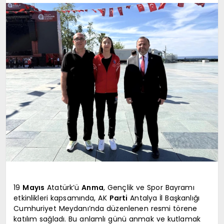
EKONOMI
TURIZM
SAĞLIK
İLETIŞIM
KÜNYE
19
Mayıs
Atatürk’ü
Anma
, Gençlik ve Spor Bayramı
etkinlikleri kapsamında, AK
Parti
Antalya İl Başkanlığı
Cumhuriyet Meydanı’nda düzenlenen resmi törene
katılım sağladı. Bu anlamlı günü anmak ve kutlamak