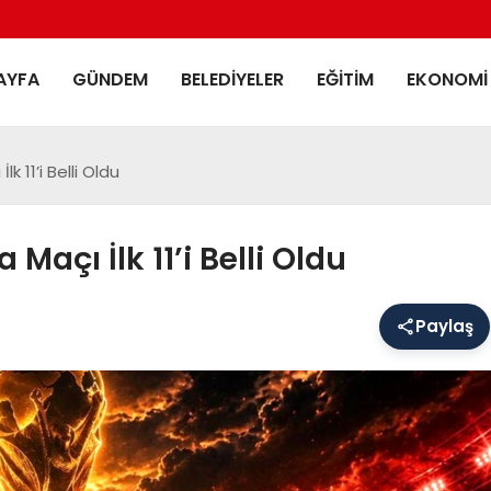
AYFA
GÜNDEM
BELEDIYELER
EĞITIM
EKONOMI
k 11’i Belli Oldu
Maçı İlk 11’i Belli Oldu
Paylaş