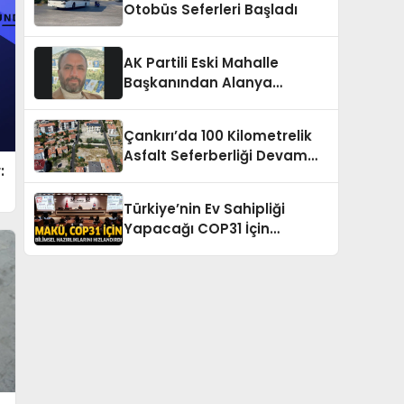
Otobüs Seferleri Başladı
AK Partili Eski Mahalle
Başkanından Alanya
Yaylalarında Su ve Elektrik
İsyanı
Çankırı’da 100 Kilometrelik
Asfalt Seferberliği Devam
:
Ediyor
Türkiye’nin Ev Sahipliği
Yapacağı COP31 İçin
MAKÜ’den Bilimsel Hazırlık