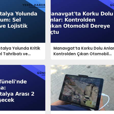
alya Yolunda Kritik
Manavgat’ta Korku Dolu Anlar
l Tahribatı ve
Kontrolden Çıkan Otomobil
izi
Dereye Uçtu