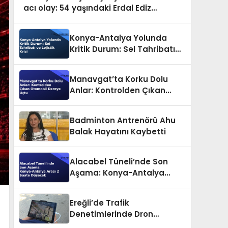
acı olay: 54 yaşındaki Erdal Ediz
hayatını kaybetti
Konya-Antalya Yolunda
Kritik Durum: Sel Tahribatı
ve Lojistik Krizi
Manavgat’ta Korku Dolu
Anlar: Kontrolden Çıkan
Otomobil Dereye Uçtu
Badminton Antrenörü Ahu
Balak Hayatını Kaybetti
Alacabel Tüneli’nde Son
Aşama: Konya-Antalya
Arası 2 Saate Düşecek
Ereğli’de Trafik
Denetimlerinde Dron
Desteği Başladı