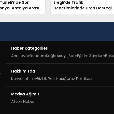
Tüneli’nde Son
Ereğli’de Trafik
onya-Antalya Arası
Denetimlerinde Dron Desteği
Düşecek
Başladı
Haber Kategorileri
Anasayfa
Gündem
Sağlık
Asayiş
Spor
Eğitim
Gündem
Bele
n
Hakkımızda
,
Künye
İletişim
Gizlilik Politikası
Çerez Politikası
Medya Ağımız
Afyon Haber