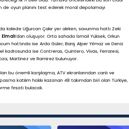
hem de oyun planını test ederek moral depolamayı
nda kalede Uğurcan Çakır yer alırken, savunma hattı Zeki
 Elmalı
’dan oluşuyor. Orta sahada İsmail Yüksek, Orkun
cum hattında ise Arda Güler, Barış Alper Yılmaz ve Deniz
 kadrosunda ise Contreras, Quintero, Vivas, Ferraresi,
za, Martinez ve Ramirez bulunuyor.
lan bu önemli karşılaşma, ATV ekranlarından canlı ve
pası’na katılım hakkı kazanan 48 takımdan biri olan Türkiye,
örme fırsatı bulacak.