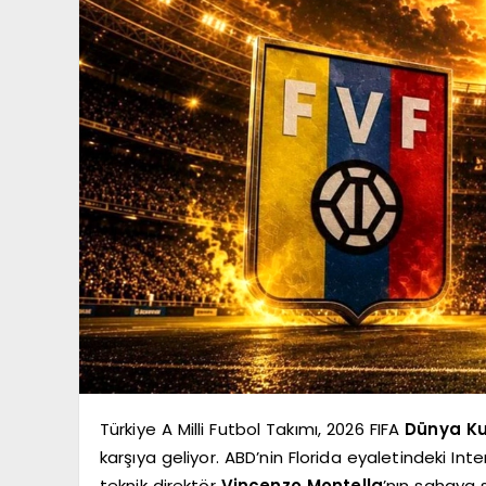
Türkiye A Milli Futbol Takımı, 2026 FIFA
Dünya K
karşıya geliyor. ABD’nin Florida eyaletindeki I
teknik direktör
Vincenzo Montella
’nın sahaya s