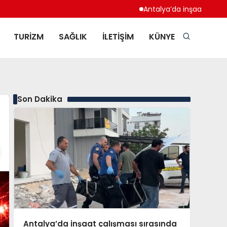
Antalya’da inşaat çalışması sır
TURIZM
SAĞLIK
İLETIŞIM
KÜNYE
Son Dakika
Antalya’da inşaat çalışması sırasında