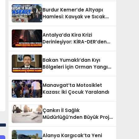
Burdur Kemer’de Altyapı
Hamlesi: Kavşak ve Sıcak
Asfalt Çalışmaları Başladı
Antalya’da Kira Krizi
Derinleşiyor: KİRA-DER’den
Acil Çözüm Çağrısı
Bakan Yumaklı’dan Kıyı
Bölgeleri İçin Orman Yangını
Uyarısı
Manavgat’ta Motosiklet
Kazası: İki Çocuk Yaralandı
Çankırı İl Sağlık
Müdürlüğü’nden Büyük Proje
İhalesi: Etüt Raporu Alınacak
Alanya Kargıcak’ta Yeni