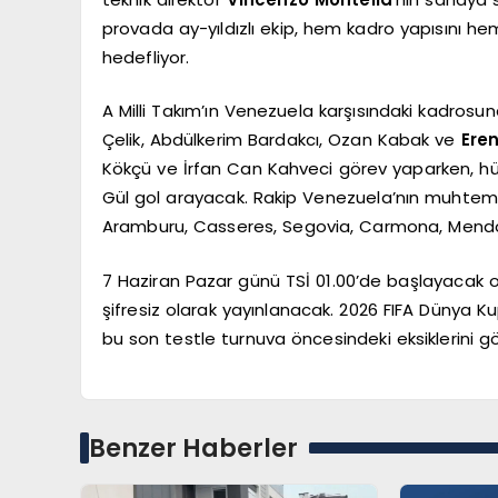
provada ay-yıldızlı ekip, hem kadro yapısını 
hedefliyor.
A Milli Takım’ın Venezuela karşısındaki kadrosu
Çelik, Abdülkerim Bardakcı, Ozan Kabak ve
Eren
Kökçü ve İrfan Can Kahveci görev yaparken, hü
Gül gol arayacak. Rakip Venezuela’nın muhtemel
Aramburu, Casseres, Segovia, Carmona, Mendo
7 Haziran Pazar günü TSİ 01.00’de başlayacak o
şifresiz olarak yayınlanacak. 2026 FIFA Dünya Ku
bu son testle turnuva öncesindeki eksiklerini g
Benzer Haberler