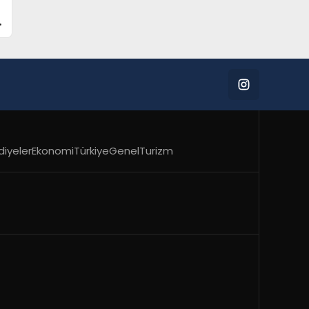
diyeler
Ekonomi
Türkiye
Genel
Turizm