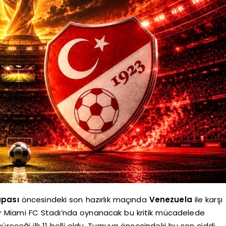
upası
öncesindeki son hazırlık maçında
Venezuela
ile karşı
nter Miami FC Stadı’nda oynanacak bu kritik mücadelede
üreceği ilk 11 belli oldu. Turnuva öncesindeki bu son ciddi