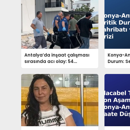
Antalya’da inşaat çalışması
Konya-Ant
sırasında acı olay: 54
Durum: Se
yaşındaki Erdal Ediz hayatını
Lojistik Kr
kaybetti